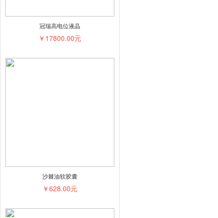
冠瑞高电位液晶
￥17800.00元
沙棘油软胶囊
￥628.00元