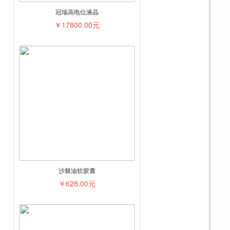
冠瑞高电位液晶
￥17800.00元
沙棘油软胶囊
￥628.00元