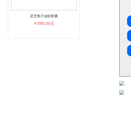
灵芝孢子油软胶囊
￥560.00元