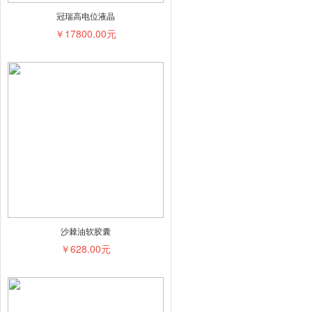
冠瑞高电位液晶
￥17800.00元
沙棘油软胶囊
￥628.00元