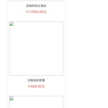
冠瑞高电位液晶
￥17800.00元
沙棘油软胶囊
￥628.00元